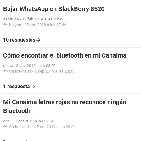
Bajar WhatsApp en BlackBerry 8520
santruca
-
13 feb 2014 a las 20:32
braysn
-
25 ene 2018 a las 17:49
10 respuestas
Cómo encontrar el bluetooth en mi Canaima
diego
-
5 sep 2019 a las 03:52
Carlos-vialfa
-
5 sep 2019 a las 23:05
1 respuesta
Mi Canaima letras rojas no reconoce ningún
Bluetooth
ana
-
17 oct 2019 a las 22:55
Carlos-vialfa
-
17 oct 2019 a las 23:24