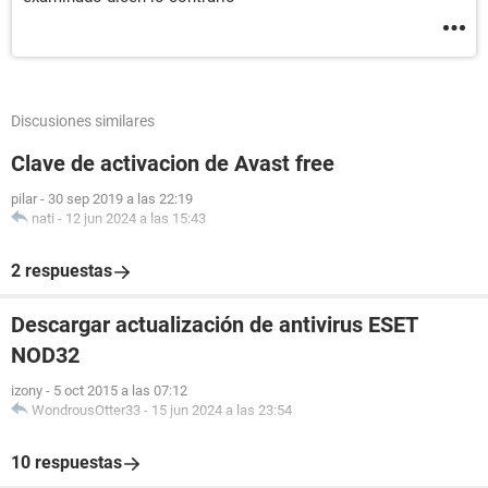
Discusiones similares
Clave de activacion de Avast free
pilar
-
30 sep 2019 a las 22:19
nati
-
12 jun 2024 a las 15:43
2 respuestas
Descargar actualización de antivirus ESET
NOD32
izony
-
5 oct 2015 a las 07:12
WondrousOtter33
-
15 jun 2024 a las 23:54
10 respuestas