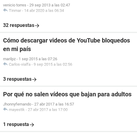
venicio torres
-
29 sep 2013 a las 02:47
Tinmar
-
14 abr 2020 a las 06:34
32 respuestas
Cómo descargar videos de YouTube bloquedos
en mi país
marilpz
-
1 sep 2015 a las 07:26
Carlos-vialfa
-
9 sep 2015 a las 02:56
3 respuestas
Por qué no salen vídeos que bajan para adultos
Jhonnyfernando
-
27 abr 2017 a las 16:57
mayestik
-
27 abr 2017 a las 17:00
1 respuesta