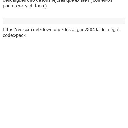
descargues uno de los mejores que existen ( con estos
podras ver y oir todo )
https://es.ccm.net/download/descargar-2304-k-lite-mega-
codec-pack