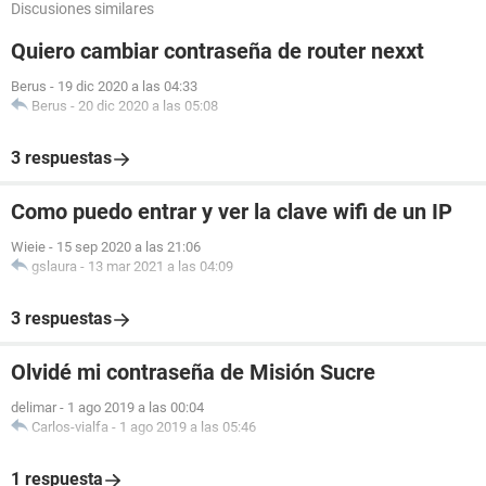
Discusiones similares
Quiero cambiar contraseña de router nexxt
Berus
-
19 dic 2020 a las 04:33
Berus
-
20 dic 2020 a las 05:08
3 respuestas
Como puedo entrar y ver la clave wifi de un IP
Wieie
-
15 sep 2020 a las 21:06
gslaura
-
13 mar 2021 a las 04:09
3 respuestas
Olvidé mi contraseña de Misión Sucre
delimar
-
1 ago 2019 a las 00:04
Carlos-vialfa
-
1 ago 2019 a las 05:46
1 respuesta