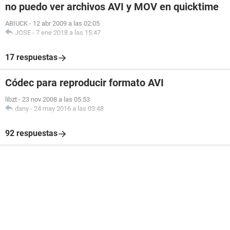
no puedo ver archivos AVI y MOV en quicktime
ABIUCK
-
12 abr 2009 a las 02:05
JOSE
-
7 ene 2018 a las 15:47
17 respuestas
Códec para reproducir formato AVI
libzt
-
23 nov 2008 a las 05:53
dany
-
24 may 2016 a las 03:48
92 respuestas