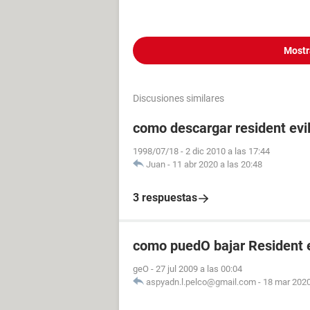
Mostr
Discusiones similares
como descargar resident evil
1998/07/18
-
2 dic 2010 a las 17:44
Juan
-
11 abr 2020 a las 20:48
3 respuestas
como puedO bajar Resident 
geO
-
27 jul 2009 a las 00:04
aspyadn.l.pelco@gmail.com
-
18 mar 2020