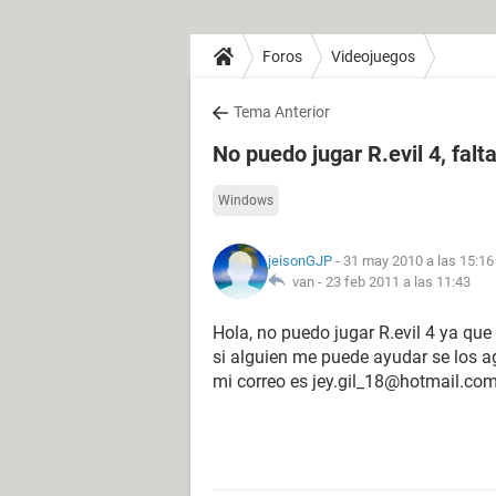
Foros
Videojuegos
Tema Anterior
No puedo jugar R.evil 4, falt
Windows
jeisonGJP
- 31 may 2010 a las 15:16
van -
23 feb 2011 a las 11:43
Hola, no puedo jugar R.evil 4 ya que
si alguien me puede ayudar se los 
mi correo es jey.gil_18@hotmail.co