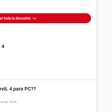
ar toda la discusión
 4
eviL 4 para PC??
 a las 18:36