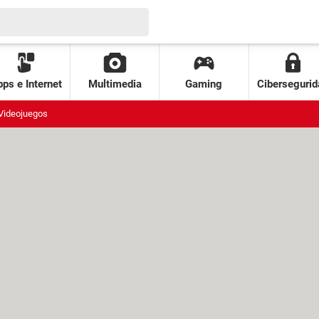
ps e Internet
Multimedia
Gaming
Cibersegurid
Videojuegos