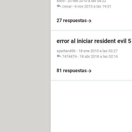
xoco
-
20 feb 2010 a las 04:22
cesar
-
6 nov 2013 a las 19:01
27 respuestas
error al iniciar resident evil 5
spartan456
-
18 ene 2010 a las 02:27
7474474
-
18 abr 2018 a las 02:16
81 respuestas