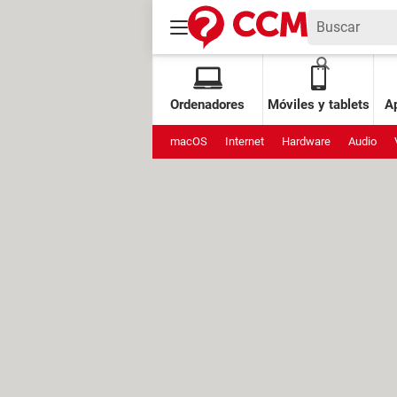
Ordenadores
Móviles y tablets
Ap
macOS
Internet
Hardware
Audio