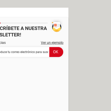
SCRÍBETE A NUESTRA
SLETTER!
cias
Ver un ejemplo