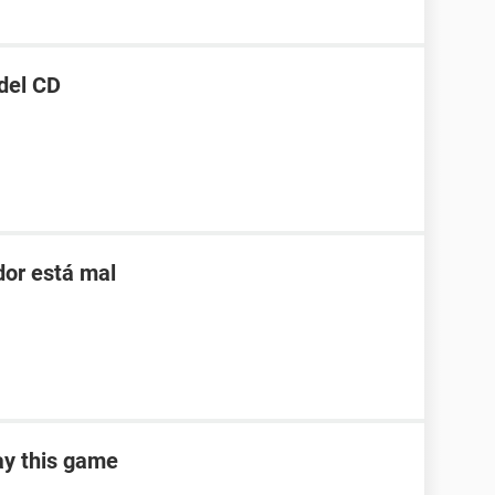
 del CD
dor está mal
ay this game