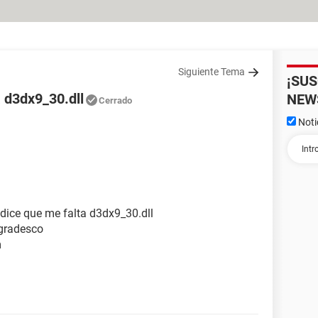
Siguiente Tema
¡SU
a d3dx9_30.dll
NEW
Cerrado
Noti
 dice que me falta d3dx9_30.dll
agradesco
m