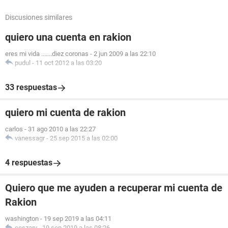
Discusiones similares
quiero una cuenta en rakion
eres mi vida .......diez coronas
-
2 jun 2009 a las 22:10
pudul
-
11 oct 2012 a las 03:20
33 respuestas
quiero mi cuenta de rakion
carlos
-
31 ago 2010 a las 22:27
vanessagr
-
25 sep 2015 a las 02:00
4 respuestas
Quiero que me ayuden a recuperar mi cuenta de
Rakion
washington
-
19 sep 2019 a las 04:11
ceszarv
-
19 sep 2019 a las 08:26