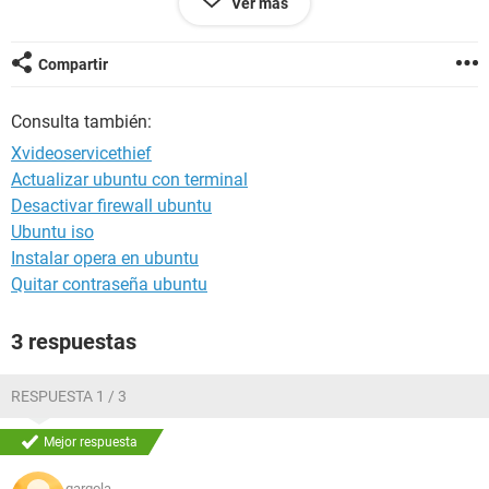
Ver más
les dejo un link de una captura de pantalla que hise
http://ww11.fotosupload.com/mostrar.php?
imagen=FuD146469_pantallazo.png
Compartir
Consulta también:
Xvideoservicethief
Actualizar ubuntu con terminal
Desactivar firewall ubuntu
Ubuntu iso
Instalar opera en ubuntu
Quitar contraseña ubuntu
3 respuestas
RESPUESTA 1 / 3
Mejor respuesta
gargola