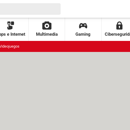
ps e Internet
Multimedia
Gaming
Cibersegurid
Videojuegos