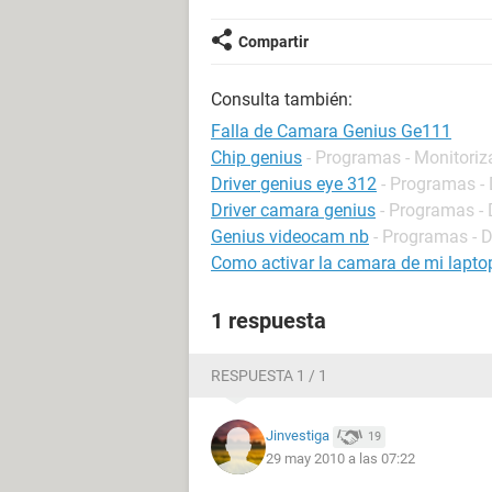
Compartir
Consulta también:
Falla de Camara Genius Ge111
Chip genius
- Programas - Monitoriz
Driver genius eye 312
- Programas - 
Driver camara genius
- Programas - 
Genius videocam nb
- Programas - D
Como activar la camara de mi lapto
1 respuesta
RESPUESTA 1 / 1
Jinvestiga
19
29 may 2010 a las 07:22