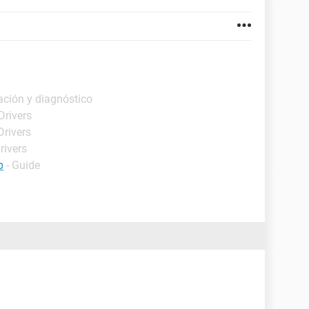
ación y diagnóstico
Drivers
Drivers
rivers
p
- Guide