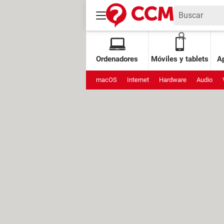
Ordenadores
Móviles y tablets
Ap
macOS
Internet
Hardware
Audio