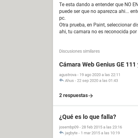
Te esta dando a entender que NO 
puede ser que no aparezca ahi... en
pc.
Otra prueba, en Paint, seleccionar d
ahi, tu camara no es reconocida por
Discusiones similares
Cámara Web Genius GE 111 
agustrova
-
19 ago 2020 a las 22:11
Ahus
-
22 sep 2020 a las 01:43
2 respuestas
¿Qué es lo que falla?
josembp09
-
28 feb 2015 a las 23:16
jagbyte
-
1 mar 2015 a las 10:19