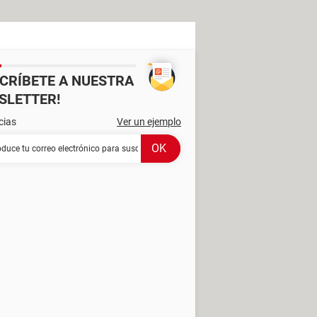
SCRÍBETE A NUESTRA
SLETTER!
cias
Ver un ejemplo