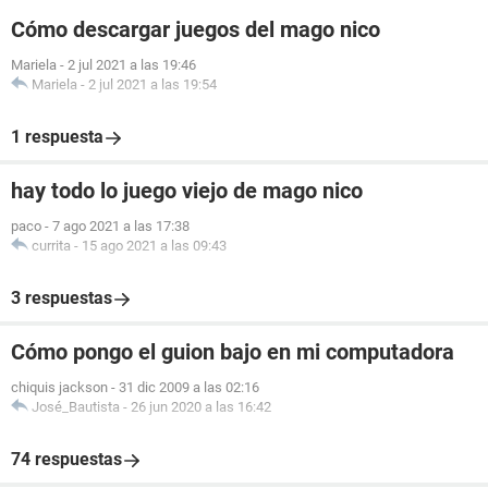
Cómo descargar juegos del mago nico
Mariela
-
2 jul 2021 a las 19:46
Mariela
-
2 jul 2021 a las 19:54
1 respuesta
hay todo lo juego viejo de mago nico
paco
-
7 ago 2021 a las 17:38
currita
-
15 ago 2021 a las 09:43
3 respuestas
Cómo pongo el guion bajo en mi computadora
chiquis jackson
-
31 dic 2009 a las 02:16
José_Bautista
-
26 jun 2020 a las 16:42
74 respuestas