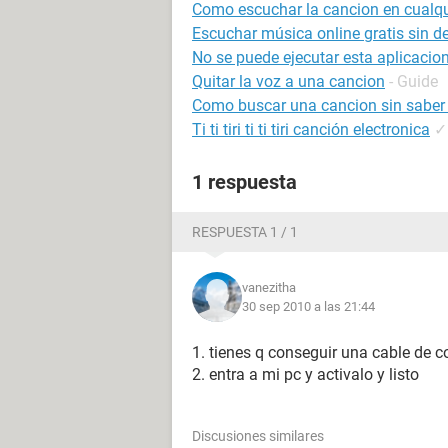
Como escuchar la cancion en cualqu
Escuchar música online gratis sin d
No se puede ejecutar esta aplicacion
Quitar la voz a una cancion
- Guide
Como buscar una cancion sin saber
Ti ti tiri ti ti tiri canción electronica
✓
1 respuesta
RESPUESTA 1 / 1
vanezitha
30 sep 2010 a las 21:44
1. tienes q conseguir una cable de 
2. entra a mi pc y activalo y listo
Discusiones similares