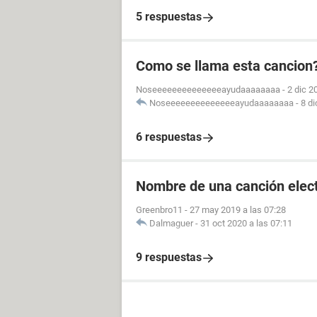
5 respuestas
Como se llama esta cancion? 
Noseeeeeeeeeeeeeeayudaaaaaaaa
-
2 dic 2
Noseeeeeeeeeeeeeeayudaaaaaaaa
-
8 di
6 respuestas
Nombre de una canción elec
Greenbro11
-
27 may 2019 a las 07:28
Dalmaguer
-
31 oct 2020 a las 07:11
9 respuestas