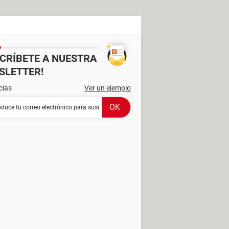
SCRÍBETE A NUESTRA
SLETTER!
cias
Ver un ejemplo