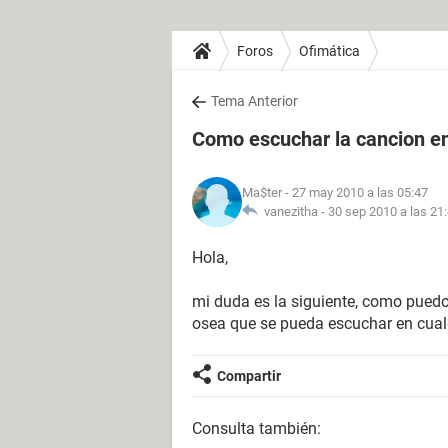
Foros
Ofimática
Tema Anterior
Como escuchar la cancion en
Ma$ter
- 27 may 2010 a las 05:47
vanezitha -
30 sep 2010 a las 21
Hola,
mi duda es la siguiente, como puedo
osea que se pueda escuchar en cual
Compartir
Consulta también: