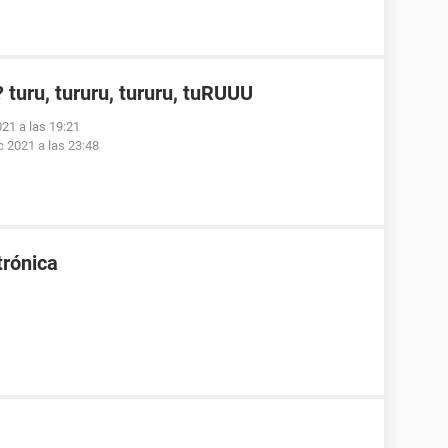
turu, tururu, tururu, tuRUUU
021 a las 19:21
c 2021 a las 23:48
trónica