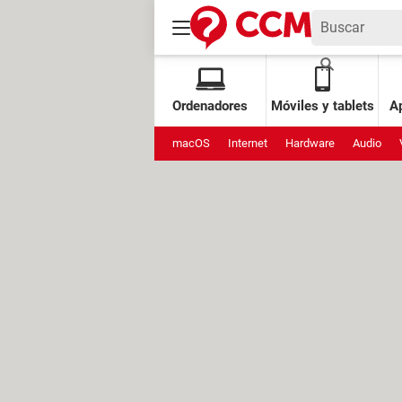
Ordenadores
Móviles y tablets
Ap
macOS
Internet
Hardware
Audio