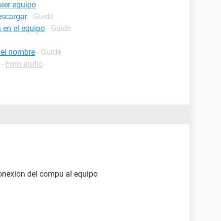
ier equipo
escargar
- Guide
 en el equipo
- Guide
 el nombre
- Guide
-
Foro audio
conexion del compu al equipo