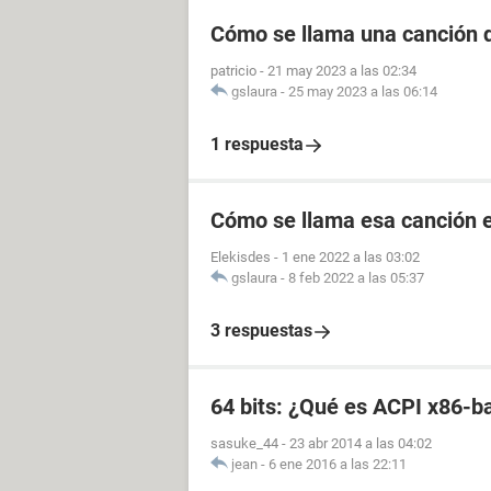
Cómo se llama una canción d
patricio
-
21 may 2023 a las 02:34
gslaura
-
25 may 2023 a las 06:14
1 respuesta
Cómo se llama esa canción e
Elekisdes
-
1 ene 2022 a las 03:02
gslaura
-
8 feb 2022 a las 05:37
3 respuestas
64 bits: ¿Qué es ACPI x86
sasuke_44
-
23 abr 2014 a las 04:02
jean
-
6 ene 2016 a las 22:11