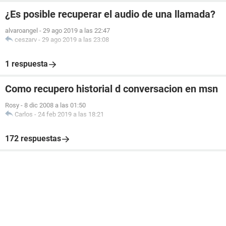
¿Es posible recuperar el audio de una llamada?
alvaroangel
-
29 ago 2019 a las 22:47
ceszarv
-
29 ago 2019 a las 23:08
1 respuesta
Como recupero historial d conversacion en msn
Rosy
-
8 dic 2008 a las 01:50
Carlos
-
24 feb 2019 a las 18:21
172 respuestas