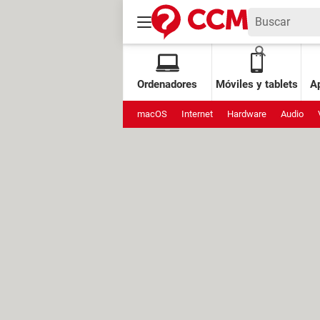
Ordenadores
Móviles y tablets
Ap
macOS
Internet
Hardware
Audio