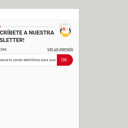
SCRÍBETE A NUESTRA
SLETTER!
cias
Ver un ejemplo