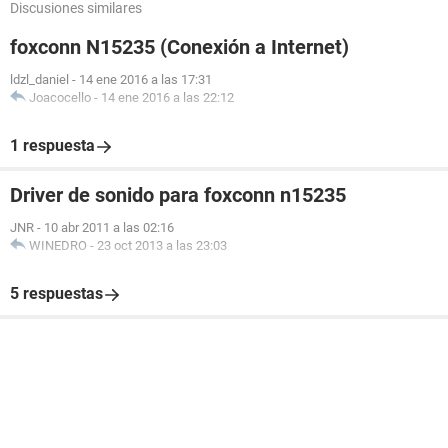
Discusiones similares
foxconn N15235 (Conexión a Internet)
ldzl_daniel
-
14 ene 2016 a las 17:31
Joacocello
-
14 ene 2016 a las 22:12
1 respuesta
Driver de sonido para foxconn n15235
JNR
-
10 abr 2011 a las 02:16
WINEDRO
-
23 oct 2013 a las 23:03
5 respuestas