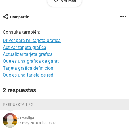
Ver más
Instalé el windows 7 pero y quiero ver el estilo Aero pero
parece que el controlador no es compatible con esta versión
de windows....
Compartir
además quiero jugar fifa 10 y the sims 2 y me dice que
necesita aceleración de graficos de hardware...
Consulta también:
estos controladores son compatibles con windows vista
Driver para mi tarjeta gráfica
pero con el 7 no...
Activar tarjeta grafica
alguien me puede decir dónde encontrar los más recientes?
Actualizar tarjeta grafica
saludos
Que es una grafica de gantt
Tarjeta grafica definicion
Que es una tarjeta de red
2 respuestas
RESPUESTA 1 / 2
Jinvestiga
27 may 2010 a las 03:18