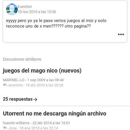
kuestion
10 nov 2010 a las 15:36
eyyyy pero yo ya le pase verios juegos al mio y solo
reconoce uno de x men?????? otro pagina??
Discusiones similares
juegos del mago nico (nuevos)
MARINEL-LO
-
1 sep 2009 a las 08:40
anonimo
-
19 abr 2010 a las 20:28
25 respuestas
Utorrent no me descarga ningún archivo
huesito williams
-
22 abr 2014 a las 16:01
Jona
-
18 ene 2018 a las 22:14