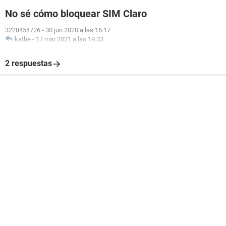
No sé cómo bloquear SIM Claro
3228454726
-
30 jun 2020 a las 16:17
kathe
-
17 mar 2021 a las 19:33
2 respuestas