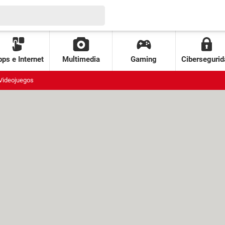
ps e Internet
Multimedia
Gaming
Cibersegurid
Videojuegos