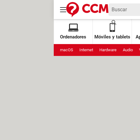
Ordenadores
Móviles y tablets
Ap
macOS
Internet
Hardware
Audio