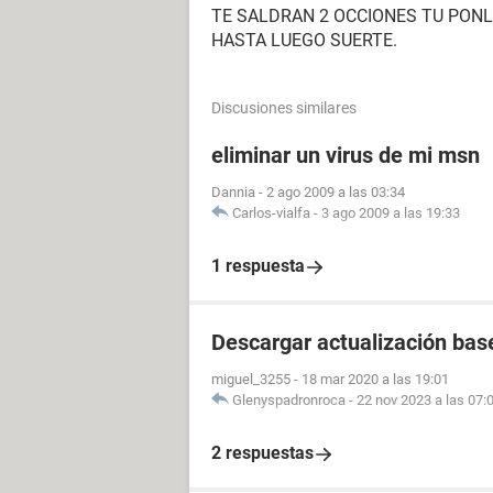
TE SALDRAN 2 OCCIONES TU PONL
HASTA LUEGO SUERTE.
Discusiones similares
eliminar un virus de mi msn
Dannia
-
2 ago 2009 a las 03:34
Carlos-vialfa
-
3 ago 2009 a las 19:33
1 respuesta
Descargar actualización bas
miguel_3255
-
18 mar 2020 a las 19:01
Glenyspadronroca
-
22 nov 2023 a las 07:
2 respuestas