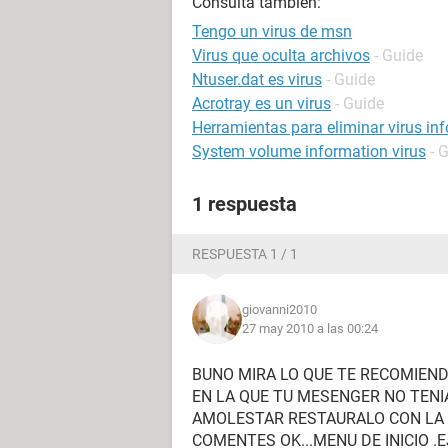
Consulta también:
Tengo un virus de msn
Virus que oculta archivos
- Guide
Ntuser.dat es virus
- Guide
Acrotray es un virus
- Guide
Herramientas para eliminar virus in
System volume information virus
- 
1 respuesta
RESPUESTA 1 / 1
giovanni2010
27 may 2010 a las 00:24
BUNO MIRA LO QUE TE RECOMIEND
EN LA QUE TU MESENGER NO TENI
AMOLESTAR RESTAURALO CON LA 
COMENTES OK...MENU DE INICIO .