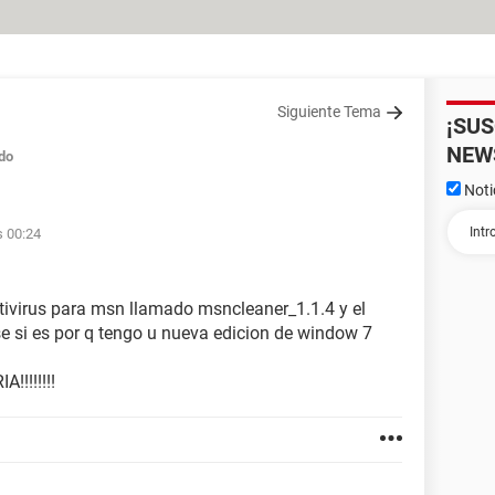
Siguiente Tema
¡SU
NEW
do
Noti
s 00:24
tivirus para msn llamado msncleaner_1.1.4 y el
e si es por q tengo u nueva edicion de window 7
!!!!!!!