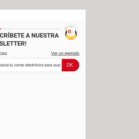
SCRÍBETE A NUESTRA
SLETTER!
cias
Ver un ejemplo