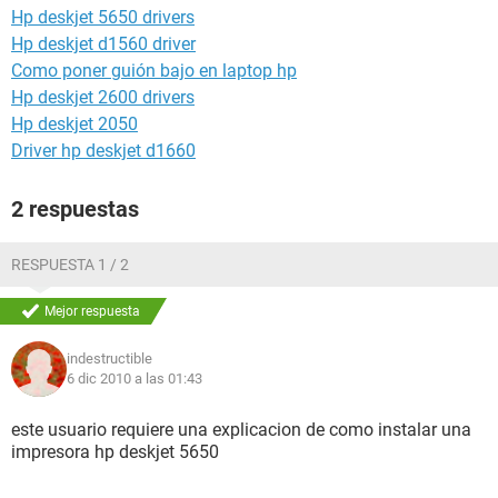
Hp deskjet 5650 drivers
Hp deskjet d1560 driver
Como poner guión bajo en laptop hp
Hp deskjet 2600 drivers
Hp deskjet 2050
Driver hp deskjet d1660
2 respuestas
RESPUESTA 1 / 2
Mejor respuesta
indestructible
6 dic 2010 a las 01:43
este usuario requiere una explicacion de como instalar una
impresora hp deskjet 5650