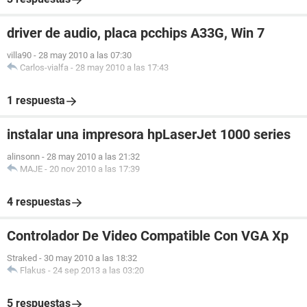
driver de audio, placa pcchips A33G, Win 7
villa90
-
28 may 2010 a las 07:30
Carlos-vialfa
-
28 may 2010 a las 17:43
1 respuesta
instalar una impresora hpLaserJet 1000 series
alinsonn
-
28 may 2010 a las 21:32
MAJE
-
20 nov 2010 a las 17:39
4 respuestas
Controlador De Video Compatible Con VGA Xp
Straked
-
30 may 2010 a las 18:32
Flakus
-
24 sep 2013 a las 03:20
5 respuestas