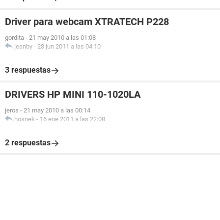
Driver para webcam XTRATECH P228
gordita
-
21 may 2010 a las 01:08
jeanby
-
28 jun 2011 a las 04:10
3 respuestas
DRIVERS HP MINI 110-1020LA
jeros
-
21 may 2010 a las 00:14
hosnek
-
16 ene 2011 a las 22:08
2 respuestas