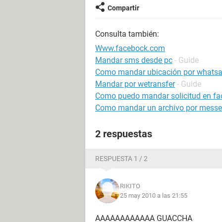
Compartir
Consulta también:
Www.facebock.com
Mandar sms desde pc
- Guide
Como mandar ubicación por whats
Mandar por wetransfer
- Guide
Como puedo mandar solicitud en fac
Como mandar un archivo por messe
2 respuestas
RESPUESTA 1 / 2
RIKITO
25 may 2010 a las 21:55
AAAAAAAAAAAA GUACCHA