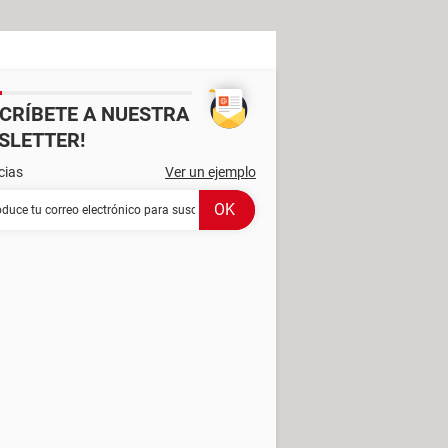
SCRÍBETE A NUESTRA
SLETTER!
cias
Ver un ejemplo