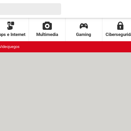
ps e Internet
Multimedia
Gaming
Cibersegurid
Videojuegos