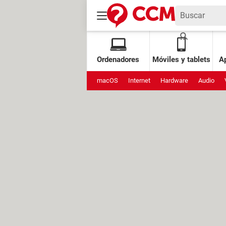
Ordenadores
Móviles y tablets
Ap
macOS
Internet
Hardware
Audio