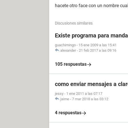
hacete otro face con un nombre cualq
Discusiones similares
Existe programa para manda
guachimingo
-
15 ene 2009 a las 15:41
alexander
-
21 feb 2017 a las 09:16
105 respuestas
como enviar mensajes a clar
jessy
-
1 ene 2011 a las 07:17
jaime
-
7 mar 2018 a las 03:12
4 respuestas