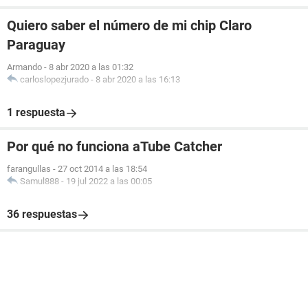
Quiero saber el número de mi chip Claro
Paraguay
Armando
-
8 abr 2020 a las 01:32
carloslopezjurado
-
8 abr 2020 a las 16:13
1 respuesta
Por qué no funciona aTube Catcher
farangullas
-
27 oct 2014 a las 18:54
Samul888
-
19 jul 2022 a las 00:05
36 respuestas