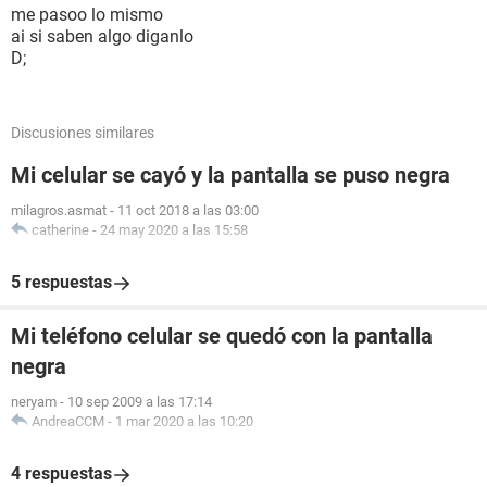
me pasoo lo mismo
ai si saben algo diganlo
D;
Discusiones similares
Mi celular se cayó y la pantalla se puso negra
milagros.asmat
-
11 oct 2018 a las 03:00
catherine
-
24 may 2020 a las 15:58
5 respuestas
Mi teléfono celular se quedó con la pantalla
negra
neryam
-
10 sep 2009 a las 17:14
AndreaCCM
-
1 mar 2020 a las 10:20
4 respuestas