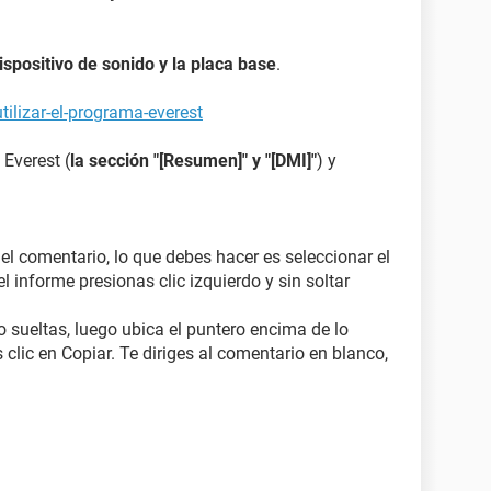
dispositivo de sonido y la placa base
.
ilizar-el-programa-everest
 Everest (
la sección "[Resumen]" y "[DMI]"
) y
 el comentario, lo que debes hacer es seleccionar el
l informe presionas clic izquierdo y sin soltar
o sueltas, luego ubica el puntero encima de lo
 clic en Copiar. Te diriges al comentario en blanco,