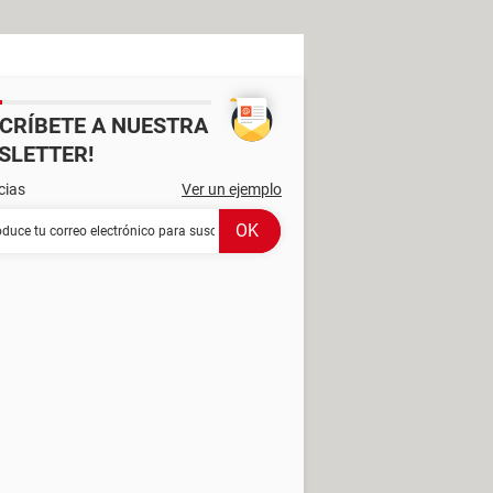
SCRÍBETE A NUESTRA
SLETTER!
cias
Ver un ejemplo