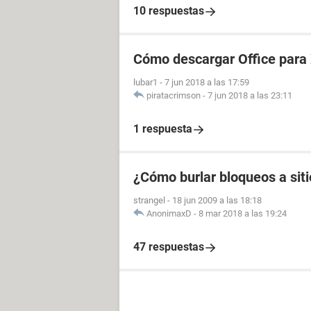
10 respuestas
Cómo descargar Office para
lubar1
-
7 jun 2018 a las 17:59
piratacrimson
-
7 jun 2018 a las 23:11
1 respuesta
¿Cómo burlar bloqueos a sit
strangel
-
18 jun 2009 a las 18:18
AnonimaxD
-
8 mar 2018 a las 19:24
47 respuestas