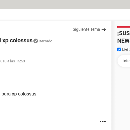
Siguiente Tema
¡SU
l xp colossus
NEW
Cerrado
Noti
010 a las 15:53
5 para xp colossus