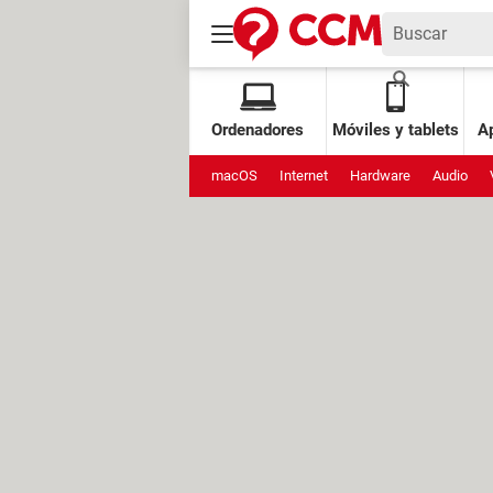
Ordenadores
Móviles y tablets
Ap
macOS
Internet
Hardware
Audio