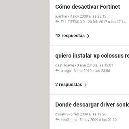
Cómo desactivar Fortinet
juankar
-
4 nov 2008 a las 23:13
ELL FIFFAS XD
-
20 feb 2017 a las 17:14
42 respuestas
quiero instalar xp colossus re
castilloawg
-
3 ene 2010 a las 19:01
bkego
-
3 ene 2010 a las 23:08
2 respuestas
Donde descargar driver soni
cysayin
-
6 feb 2009 a las 19:26
LeoGatito
-
5 may 2009 a las 01:10