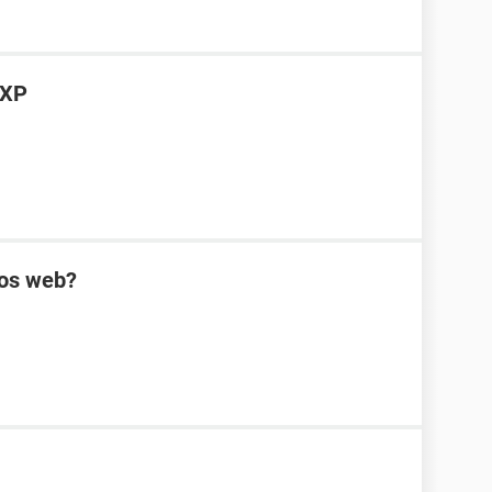
 XP
ios web?