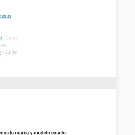
lossus
0
- Guide
ows
t
- Guide
enos la marca y modelo exacto
.