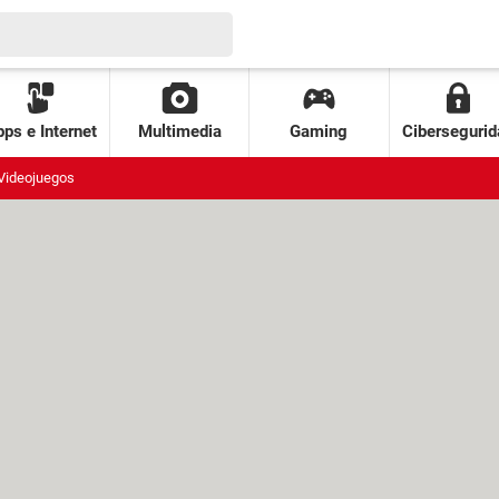
ps e Internet
Multimedia
Gaming
Cibersegurid
Videojuegos