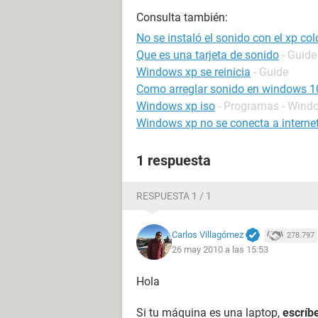
Consulta también:
No se instaló el sonido con el xp co
Que es una tarjeta de sonido
- Guide
Windows xp se reinicia
- Guide
Como arreglar sonido en windows 1
Windows xp iso
- Programas - Wind
Windows xp no se conecta a interne
1 respuesta
RESPUESTA 1 / 1
Carlos Villagómez
278.797
26 may 2010 a las 15:53
Hola
Si tu máquina es una laptop,
escríb