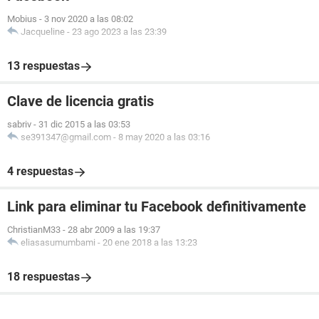
Mobius
-
3 nov 2020 a las 08:02
Jacqueline
-
23 ago 2023 a las 23:39
13 respuestas
Clave de licencia gratis
sabriv
-
31 dic 2015 a las 03:53
se391347@gmail.com
-
8 may 2020 a las 03:16
4 respuestas
Link para eliminar tu Facebook definitivamente
ChristianM33
-
28 abr 2009 a las 19:37
eliasasumumbami
-
20 ene 2018 a las 13:23
18 respuestas