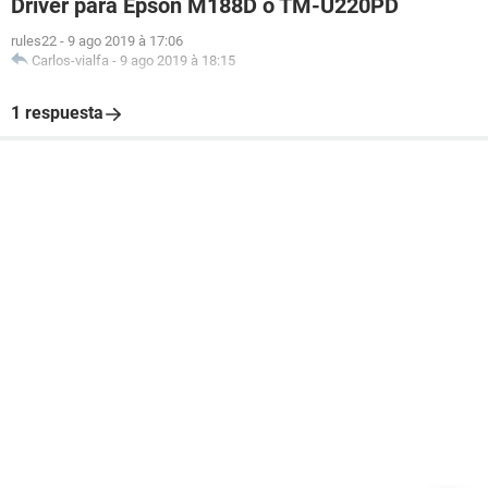
Driver para Epson M188D o TM-U220PD
rules22
-
9 ago 2019 à 17:06
Carlos-vialfa
-
9 ago 2019 à 18:15
1 respuesta