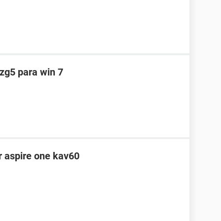
 zg5 para win 7
er aspire one kav60