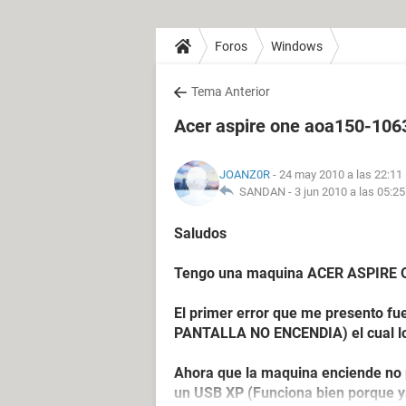
Foros
Windows
Tema Anterior
Acer aspire one aoa150-1063
JOANZ0R
- 24 may 2010 a las 22:11
SANDAN -
3 jun 2010 a las 05:25
Saludos
Tengo una maquina ACER ASPIRE 
El primer error que me presento fu
PANTALLA NO ENCENDIA) el cual log
Ahora que la maquina enciende no p
un USB XP (Funciona bien porque y