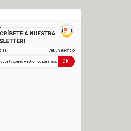
SCRÍBETE A NUESTRA
SLETTER!
cias
Ver un ejemplo