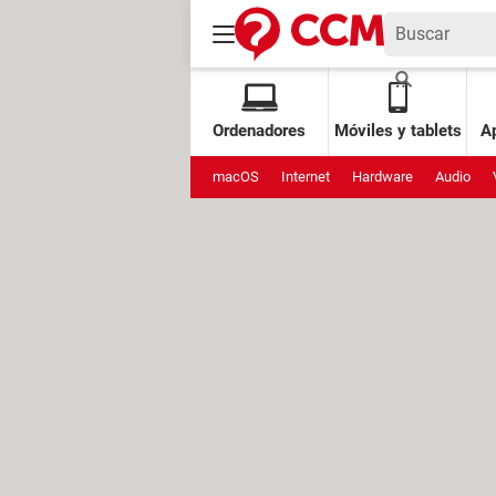
Ordenadores
Móviles y tablets
Ap
macOS
Internet
Hardware
Audio