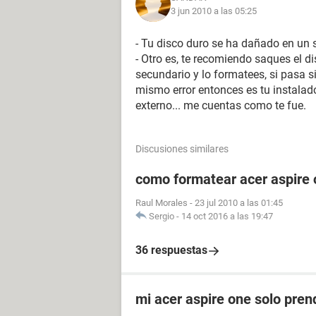
3 jun 2010 a las 05:25
- Tu disco duro se ha dañado en un s
- Otro es, te recomiendo saques el d
secundario y lo formatees, si pasa si
mismo error entonces es tu instalad
externo... me cuentas como te fue.
Discusiones similares
como formatear acer aspire
Raul Morales
-
23 jul 2010 a las 01:45
Sergio
-
14 oct 2016 a las 19:47
36 respuestas
mi acer aspire one solo pren