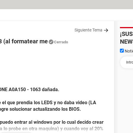
Siguiente Tema
¡SU
 (al formatear me
NEW
Cerrado
Noti
ONE A0A150 - 1063 dañada.
e el que prendia los LEDS y no daba video (LA
re solucionar actualizando los BIOS.
uedo entrar al windows por lo cual decido crear
a lo probe en otra maquina) y cuando voy al 20%