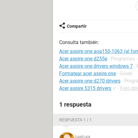
me indica lo siguiente.
============================
El progama de instalacion no ha pod
Compartir
este dañado.
Compruebe que la unidad está ence
Consulta también:
disco es SCSI , asegúrese que los 
información consulte la documentac
Acer aspire one aoa150-1063 (al fo
Debe seleccionar otra partición p
Acer aspire one d255e
- Programas -
Presione ENTRAR PARA CONTINUA
Acer aspire one drivers windows 7
-
============================
Formatear acer aspire one
- Guide
Acer aspire one d270 drivers
- Progr
¿Como soluciono este problema?
Acer aspire 5315 drivers
✓
-
Foro dri
1 respuesta
RESPUESTA 1 / 1
SANDAN