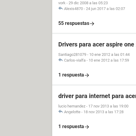
vork
-
29 dic 2008 a las 05:23
Alexis4870
-
24 jun 2017 a las 02:07
55 respuestas
Drivers para acer aspire one
Santiago281079
-
10 ene 2012 a las 01:44
Carlos-vialfa
-
10 ene 2012 a las 17:59
1 respuesta
driver para internet para ac
lucio hernandez
-
17 nov 2013 a las 19:00
Angelotte
-
18 nov 2013 a las 17:28
1 respuesta