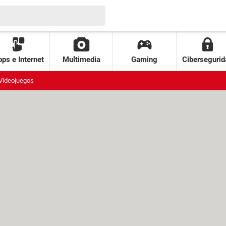
ps e Internet
Multimedia
Gaming
Cibersegurid
Videojuegos