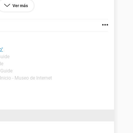
Ver más
o"
Guide
de
 Guide
 Inicio - Museo de Internet