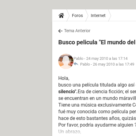
Foros
Internet
Tema Anterior
Busco pelicula "El mundo del 
Pablo
- 24 may 2010 a las 17:14
Pablo -
26 may 2010 a las 17:49
Hola,
busco una película titulada algo as
silencio".
Era de ciencia ficción; el 
se encuentran en un mundo máravillo
Tiene una música exclusivamente Co
fué muy conocida como película per
hace de esto bastantes años, quizás
Por favor, podría ayudarme alguien 
Un abrazo,