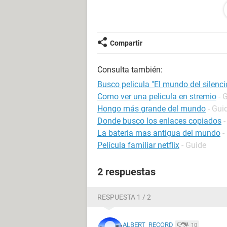
Pablo
pesparza@irakasle.net
Compartir
Consulta también:
Busco pelicula "El mundo del silenci
Como ver una pelicula en stremio
- 
Hongo más grande del mundo
- Gui
Donde busco los enlaces copiados
-
La bateria mas antigua del mundo
-
Película familiar netflix
- Guide
2 respuestas
RESPUESTA 1 / 2
ALBERT_RECORD
10