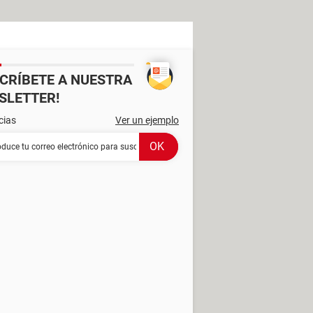
SCRÍBETE A NUESTRA
SLETTER!
cias
Ver un ejemplo