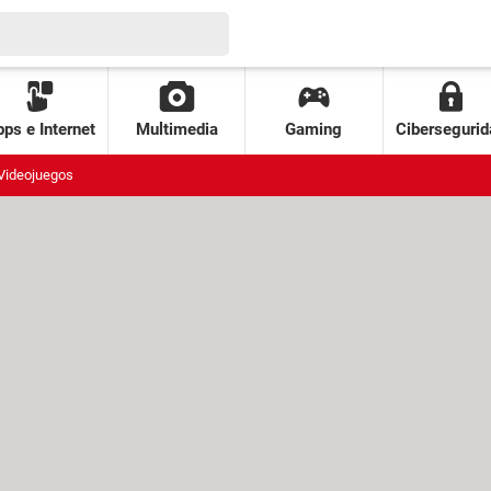
ps e Internet
Multimedia
Gaming
Cibersegurid
Videojuegos