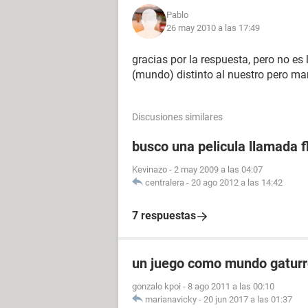
Pablo
26 may 2010 a las 17:49
gracias por la respuesta, pero no es 
(mundo) distinto al nuestro pero mar
Discusiones similares
busco una pelicula llamada f
Kevinazo
-
2 may 2009 a las 04:07
centralera
-
20 ago 2012 a las 14:42
7 respuestas
un juego como mundo gaturr
gonzalo kpoi
-
8 ago 2011 a las 00:10
marianavicky
-
20 jun 2017 a las 01:37