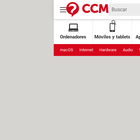
Ordenadores
Móviles y tablets
Ap
macOS
Internet
Hardware
Audio