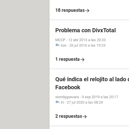
18 respuestas
Problema con DivxTotal
MCCP
-
12 abr 2013 a las 20:33
luis
-
26 jul 2016 a las 19:23
1 respuesta
Qué indica el relojito al lad
Facebook
wendyguevara
-
9 sep 2019 a las 20:17
Ki
-
27 jul 2020 a las 08:24
2 respuestas