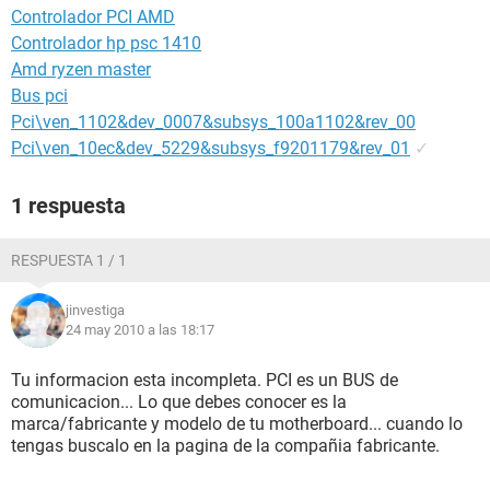
Controlador PCI AMD
Controlador hp psc 1410
Amd ryzen master
Bus pci
Pci\ven_1102&dev_0007&subsys_100a1102&rev_00
Pci\ven_10ec&dev_5229&subsys_f9201179&rev_01
✓
1 respuesta
RESPUESTA 1 / 1
jinvestiga
24 may 2010 a las 18:17
Tu informacion esta incompleta. PCI es un BUS de
comunicacion... Lo que debes conocer es la
marca/fabricante y modelo de tu motherboard... cuando lo
tengas buscalo en la pagina de la compañia fabricante.