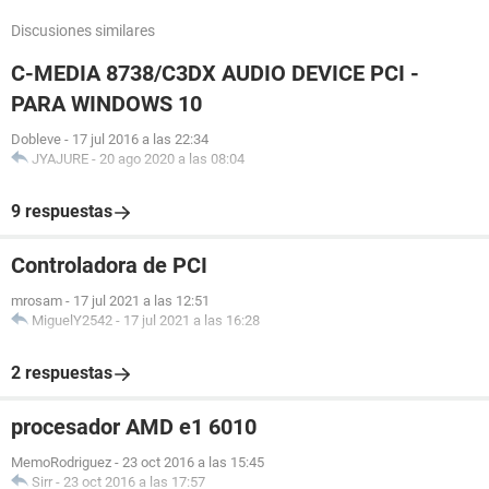
Discusiones similares
C-MEDIA 8738/C3DX AUDIO DEVICE PCI -
PARA WINDOWS 10
Dobleve
-
17 jul 2016 a las 22:34
JYAJURE
-
20 ago 2020 a las 08:04
9 respuestas
Controladora de PCI
mrosam
-
17 jul 2021 a las 12:51
MiguelY2542
-
17 jul 2021 a las 16:28
2 respuestas
procesador AMD e1 6010
MemoRodriguez
-
23 oct 2016 a las 15:45
Sirr
-
23 oct 2016 a las 17:57