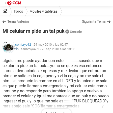
Foros
Móviles y tabletas
Tema Anterior
Siguiente Tema
Mi celular m pide un tal puk
Cerrado
sombryo12
- 24 may 2010 a las 02:47
sanbroyo432 -
26 sep 2010 a las 23:30
alguien me puede ayudar con esto::::::::::::::.susede que mi
celular m pide un tal puk....yo no se que es eso.entonces
llame a demaciadas empresas y me decian que entrara un
pim que salia en la caja.pero yo vi la caja y no me sale el
pim....el producto lo compre en el LIDER y lo unico que sale
es que puedo llamar a emergencias y mi celular esta como
inmune y no responde pero tambien lo apago e vuelvo a
prender el celular y igual me aparece que un puk y no puedo
ingresar el puk y lo que me sale es ::::::::''PUK BLOQUEADO''y
mas abajo sale ''SOS''llamar a emergencias......................y
despues llame a MOVISTAR y me dijieron el puk y el pin pero