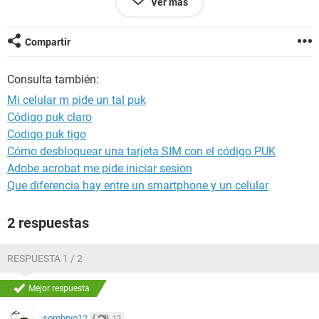
Ver más
yo como lo ingreso si al prenderlo no me lo pide solo sale lo
de PUK BLOQUEADO y me dijieron que me metiera a
movistar y no entendi asique espero que me puedan ayudar
Compartir
dejo mi msn: andres_garra_backan@hotmail.com/espero
que me puedan ayudar...se los agradecere. :( X(
Consulta también:
Mi celular m pide un tal puk
Código puk claro
Codigo puk tigo
Cómo desbloquear una tarjeta SIM con el código PUK
Adobe acrobat me pide iniciar sesion
Que diferencia hay entre un smartphone y un celular
2 respuestas
RESPUESTA 1 / 2
Mejor respuesta
sombryo12
12