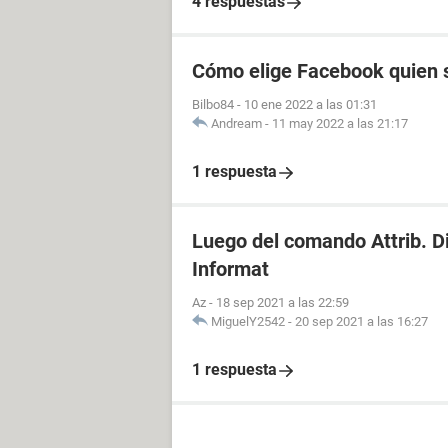
4 respuestas
Cómo elige Facebook quien s
Bilbo84
-
10 ene 2022 a las 01:31
Andream
-
11 may 2022 a las 21:17
1 respuesta
Luego del comando Attrib. D
Informat
Az
-
18 sep 2021 a las 22:59
MiguelY2542
-
20 sep 2021 a las 16:27
1 respuesta