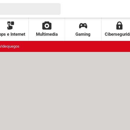
ps e Internet
Multimedia
Gaming
Cibersegurid
Videojuegos