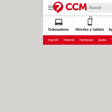
Ordenadores
Móviles y tablets
Ap
macOS
Internet
Hardware
Audio