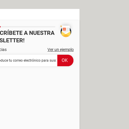
SCRÍBETE A NUESTRA
SLETTER!
cias
Ver un ejemplo