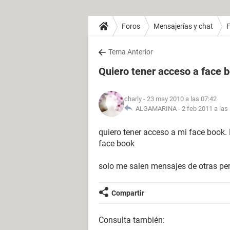
Foros
Mensajerías y chat
Tema Anterior
Quiero tener acceso a face 
charly
- 23 may 2010 a las 07:42
ALGAMARINA -
2 feb 2011 a las
quiero tener acceso a mi face book
face book
solo me salen mensajes de otras pe
Compartir
Consulta también: