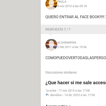
PAULA
8 nov 2010 a las 05:18
QUIERO ENTRAR AL FACE BOOK!!!!! X 
RESPUESTA 7 / 7
ALGAMARINA
2 feb 2011 a las 19:36
COMOPUEDOVERTODASLASPERSO
Discusiones similares
¿Que hacer si me sale acceso
1a.w3ra
-
17 nov 2015 a las 17:08
darveliun
-
14 dic 2023 a las 17:06