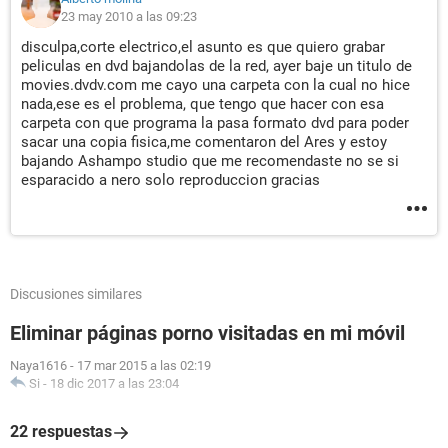
23 may 2010 a las 09:23
disculpa,corte electrico,el asunto es que quiero grabar
peliculas en dvd bajandolas de la red, ayer baje un titulo de
movies.dvdv.com me cayo una carpeta con la cual no hice
nada,ese es el problema, que tengo que hacer con esa
carpeta con que programa la pasa formato dvd para poder
sacar una copia fisica,me comentaron del Ares y estoy
bajando Ashampo studio que me recomendaste no se si
esparacido a nero solo reproduccion gracias
Discusiones similares
Eliminar páginas porno visitadas en mi móvil
Naya1616
-
17 mar 2015 a las 02:19
Si
-
18 dic 2017 a las 23:04
22 respuestas