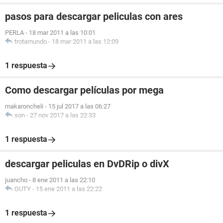
pasos para descargar peliculas con ares
PERLA
-
18 mar 2011 a las 10:01
trotamundo
-
18 mar 2011 a las 12:09
1 respuesta
Como descargar películas por mega
makaroncheli
-
15 jul 2017 a las 06:27
son
-
27 nov 2017 a las 22:33
1 respuesta
descargar peliculas en DvDRip o divX
juancho
-
8 ene 2011 a las 22:10
GUTY
-
15 ene 2011 a las 22:22
1 respuesta