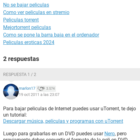
No se bajar peliculas
Como ver peliculas en stremio
Peliculas torrent
Mejortorrent peliculas
Como se pone la barra baja en el ordenador
Peliculas eroticas 2024
2 respuestas
RESPUESTA 1 / 2
marlon17
3.574
19 oct 2011 a las 23:07
Para bajar peliculas de Internet puedes usar uTorrent, te dejo
un tutorial:
Descargar música, películas y programas con uTorrent
Luego para grabarlas en un DVD puedes usar
Nero
, pero
previamente debes convertir el formato de la peli en DVD,