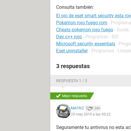
Consulta también:
El ojo de eset smart security esta roj
Pokemon rojo fuego rom
- Programa
Cheats pokemon rojo fuego
- Guide
Dev c++ rojo
- Programas - IDE
Microsoft security essentials
- Progr
Eset uninstaller
- Programas - Limpi
3 respuestas
RESPUESTA 1 / 3
Mejor respuesta
MATRIZ
244
23 may 2010 a las 05:22
Seguramente tu antivirus no esta act