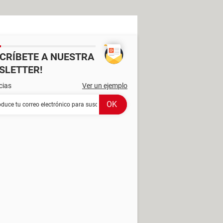
SCRÍBETE A NUESTRA
SLETTER!
cias
Ver un ejemplo