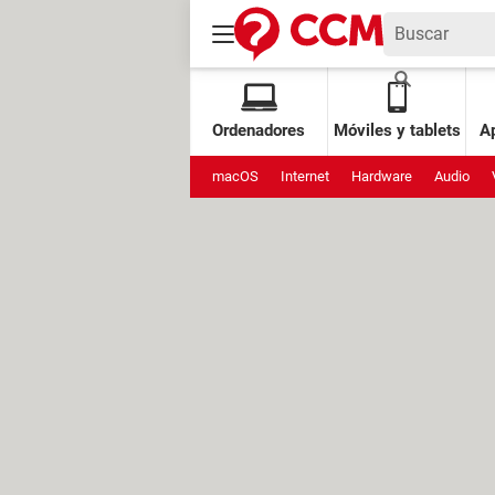
Ordenadores
Móviles y tablets
Ap
macOS
Internet
Hardware
Audio