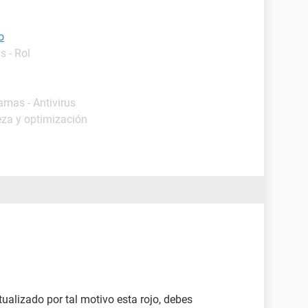
o
s - Rol
amas - Antivirus
eza y optimización
ualizado por tal motivo esta rojo, debes