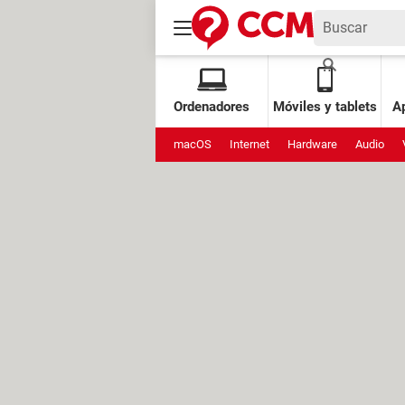
Ordenadores
Móviles y tablets
Ap
macOS
Internet
Hardware
Audio