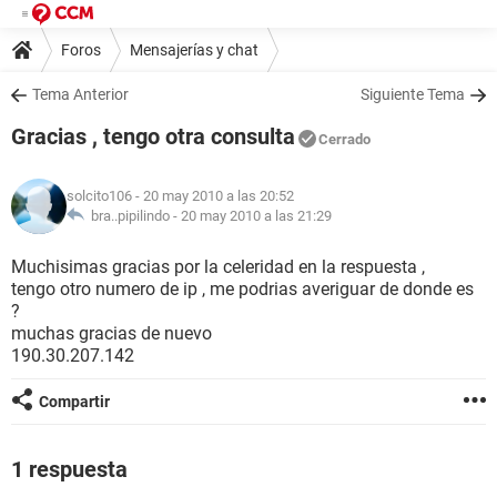
Foros
Mensajerías y chat
Tema Anterior
Siguiente Tema
Gracias , tengo otra consulta
Cerrado
solcito106
- 20 may 2010 a las 20:52
bra..pipilindo -
20 may 2010 a las 21:29
Muchisimas gracias por la celeridad en la respuesta ,
tengo otro numero de ip , me podrias averiguar de donde es
?
muchas gracias de nuevo
190.30.207.142
Compartir
1 respuesta