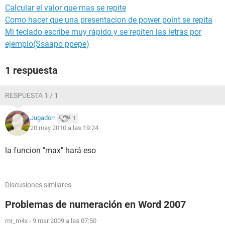
Calcular el valor que mas se repite
Como hacer que una presentacion de power point se repita
Mi teclado escribe muy rápido y se repiten las letras por
ejemplo(Ssaapo ppepe)
1 respuesta
RESPUESTA 1 / 1
Jugadorr
1
20 may 2010 a las 19:24
la funcion "max" hará eso
Discusiones similares
Problemas de numeración en Word 2007
mr_m4x
-
9 mar 2009 a las 07:50