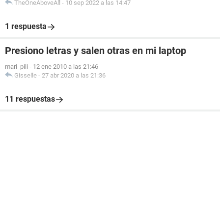
TheOneAboveAll
-
10 sep 2022 a las 14:47
1 respuesta
Presiono letras y salen otras en mi laptop
mari_pili
-
12 ene 2010 a las 21:46
Gisselle
-
27 abr 2020 a las 21:36
11 respuestas