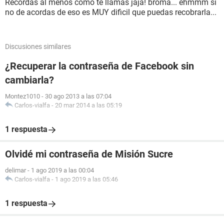
Recordas al menos como te llamas jaja! broma... ehmmm si
no de acordas de eso es MUY dificil que puedas recobrarla...
Discusiones similares
¿Recuperar la contraseña de Facebook sin
cambiarla?
Montez1010
-
30 ago 2013 a las 07:04
Carlos-vialfa
-
20 mar 2014 a las 05:19
1 respuesta
Olvidé mi contraseña de Misión Sucre
delimar
-
1 ago 2019 a las 00:04
Carlos-vialfa
-
1 ago 2019 a las 05:46
1 respuesta