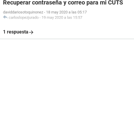
Recuperar contraseña y correo para mi CUTS
daviddariosotoquinonez
-
18 may 2020 a las 05:17
carloslopezjurado
-
19 may 2020 a las 15:57
1 respuesta