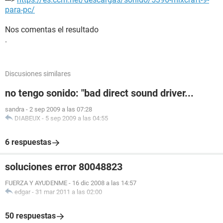
para-pc/
Nos comentas el resultado
.
Discusiones similares
no tengo sonido: "bad direct sound driver...
sandra
-
2 sep 2009 a las 07:28
DIABEUX
-
5 sep 2009 a las 04:55
6 respuestas
soluciones error 80048823
FUERZA Y AYUDENME
-
16 dic 2008 a las 14:57
edgar
-
31 mar 2011 a las 02:00
50 respuestas