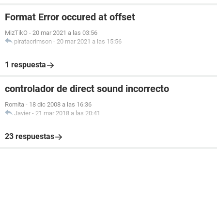
Format Error occured at offset
MizTikO
-
20 mar 2021 a las 03:56
piratacrimson
-
20 mar 2021 a las 15:56
1 respuesta
controlador de direct sound incorrecto
Romita
-
18 dic 2008 a las 16:36
Javier
-
21 mar 2018 a las 20:41
23 respuestas