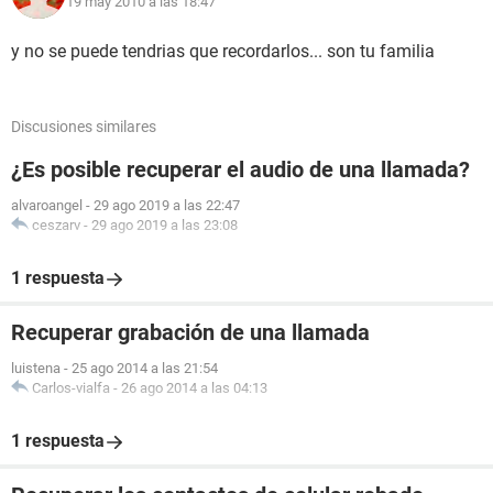
19 may 2010 a las 18:47
y no se puede tendrias que recordarlos... son tu familia
Discusiones similares
¿Es posible recuperar el audio de una llamada?
alvaroangel
-
29 ago 2019 a las 22:47
ceszarv
-
29 ago 2019 a las 23:08
1 respuesta
Recuperar grabación de una llamada
luistena
-
25 ago 2014 a las 21:54
Carlos-vialfa
-
26 ago 2014 a las 04:13
1 respuesta