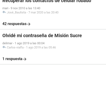
Recuperar los contactos de celular robado
mari
-
9 nov 2010 a las 13:40
José_Bautista
-
7 mar 2020 a las 20:40
42 respuestas
Olvidé mi contraseña de Misión Sucre
delimar
-
1 ago 2019 a las 00:04
Carlos-vialfa
-
1 ago 2019 a las 05:46
1 respuesta