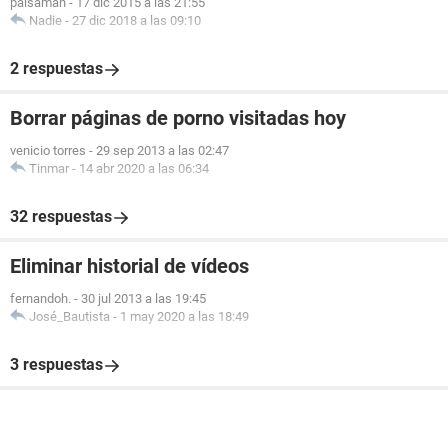
paisaman
-
17 dic 2015 a las 21:55
Nadie
-
27 dic 2018 a las 09:10
2 respuestas
Borrar páginas de porno visitadas hoy
venicio torres
-
29 sep 2013 a las 02:47
Tinmar
-
14 abr 2020 a las 06:34
32 respuestas
Eliminar historial de vídeos
fernandoh.
-
30 jul 2013 a las 19:45
José_Bautista
-
1 may 2020 a las 18:49
3 respuestas