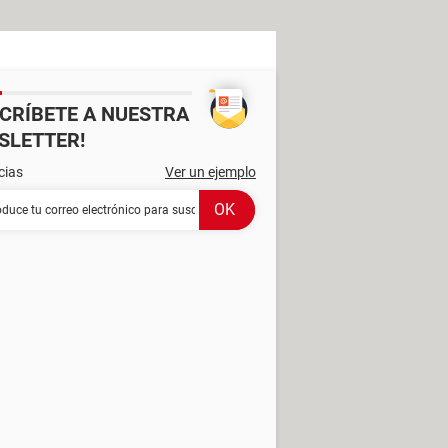
SCRÍBETE A NUESTRA
SLETTER!
cias
Ver un ejemplo