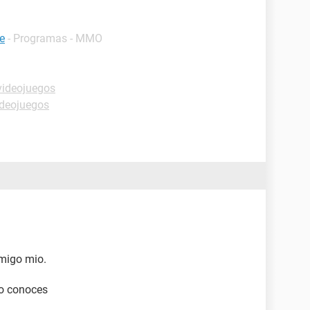
e
- Programas - MMO
videojuegos
ideojuegos
migo mio.
lo conoces