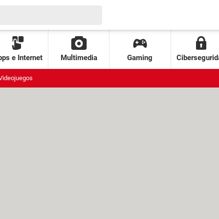
ps e Internet
Multimedia
Gaming
Cibersegurid
Videojuegos