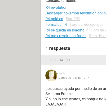
Consulta también:
R4 revolution
Descargar pokemon revolution onlin
R4 gold cc
-
Foro DSi
Formatear r4
-
Foro de videojuegos
R4 se queda en loading
✓
-
Foro de 
R4 max revolution for ds
-
Foro de v
1 respuesta
RESPUESTA 1 / 1
chichí
17 may 2010 a las 17:14
pos busca ayuda por medio de un a
Se llama Francis
Y si no lo encuentras, es porque no 
JAJAJAJA!!!