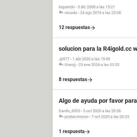
loquendo
-
5 dic 2008 a las 15:21
nevado
-
24 ago 2019 a las 23:08
12 respuestas
solucion para la R4igold.cc 
Jp977
-
1 abr 2020 a las 19:49
Granzj
-
23 ene 2024 a las 03:20
8 respuestas
Algo de ayuda por favor para
Danilo_6953
-
5 oct 2020 a las 20:56
piratacrimson
-
7 oct 2020 a las 00:33
1 respuesta