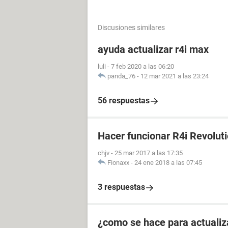
Discusiones similares
ayuda actualizar r4i max
luli
-
7 feb 2020 a las 06:20
panda_76
-
12 mar 2021 a las 23:24
56 respuestas
Hacer funcionar R4i Revoluti
chjv
-
25 mar 2017 a las 17:35
Fionaxx
-
24 ene 2018 a las 07:45
3 respuestas
¿como se hace para actualiz