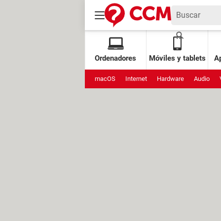
Ordenadores
Móviles y tablets
Ap
macOS
Internet
Hardware
Audio