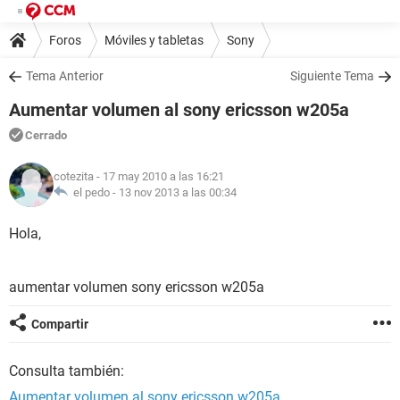
Foros
Móviles y tabletas
Sony
Tema Anterior
Siguiente Tema
Aumentar volumen al sony ericsson w205a
Cerrado
cotezita
- 17 may 2010 a las 16:21
el pedo -
13 nov 2013 a las 00:34
Hola,
aumentar volumen sony ericsson w205a
Compartir
Consulta también:
Aumentar volumen al sony ericsson w205a