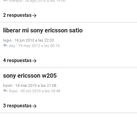
noeapa
-
26 ago 2016 a las 19:00
2 respuestas
liberar mi sony ericsson satio
lugui
-
18 jun 2010 a las 22:20
day
-
19 may 2012 a las 00:16
4 respuestas
sony ericsson w205
kevin
-
14 mar 2010 a las 21:08
ñopo
-
30 oct 2010 a las 18:48
3 respuestas