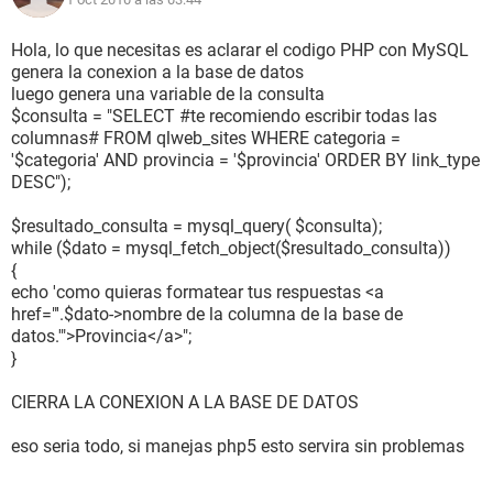
DATOS
<?
Hola, lo que necesitas es aclarar el codigo PHP con MySQL
$categoria=$_POST[categoria];
genera la conexion a la base de datos
$provincia=$_POST[provincia];
luego genera una variable de la consulta
include "conecta_bbdd.php";
$consulta = "SELECT #te recomiendo escribir todas las
//Ejecutamos la sentencia SQL
columnas# FROM qlweb_sites WHERE categoria =
$result=mysql_query("SELECT * FROM qlweb_sites WHERE
'$categoria' AND provincia = '$provincia' ORDER BY link_type
(categoria = '$categoria') AND (provincia = '$provincia')
DESC");
ORDER BY link_type DESC");
//Mostramos los registros
$resultado_consulta = mysql_query( $consulta);
while ($row=mysql_fetch_array($result))
while ($dato = mysql_fetch_object($resultado_consulta))
{
{
echo 'como quieras formatear tus respuestas <a
AHORA MUESTRO EN PANTALLA EL RESULTADO
href="'.$dato->nombre de la columna de la base de
datos.'">Provincia</a>";
//inicio del bucle
}
echo '<table border="1" cellspacing="0" cellpadding="0"
width="500" bgcolor="#FEF4F1">';
CIERRA LA CONEXION A LA BASE DE DATOS
echo '<tbody>' ;
echo '<tr>' ;
eso seria todo, si manejas php5 esto servira sin problemas
echo '<td rowspan="2" align="right" valign="top"><img
src="
http://planeatuboda.net/imagenes/ico-ramo.png
"