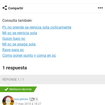
Compartir
Consulta también:
Pc no prende se reinicia sola ciclicamente
Mi pc se reinicia sola
Guion bajo pc
Mi pc se apaga sola
Rave para pc
Como poner punto y coma en pc
1 respuesta
RÉPONSE 1 / 1
Meilleure réponse
sus.pense
6
17 may 2010 à 18:27