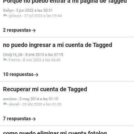
Porqué no puedo entrar a mi página de Tagged
Sailyn
-
5 jun 2022 a las 20:51
gslaura
-
27 jul 2022 a las 05:44
2 respuestas
no puedo ingresar a mi cuenta de Tagged
Cindy13_06
-
8 ene 2013 a las 07:19
Frenny
-
8 nov 2023 a las 04:40
10 respuestas
Recuperar mi cuenta de Tagged
ancioso
-
2 may 2014 a las 01:15
alexeli
-
20 abr 2020 a las 01:20
7 respuestas
como puedo eliminar mi cuenta fotolog