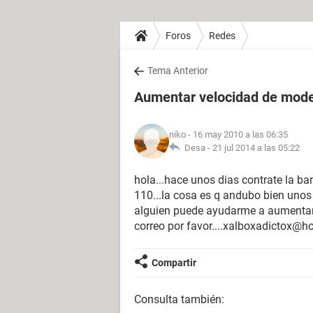
Foros
Redes
Tema Anterior
Aumentar velocidad de mode
niko
- 16 may 2010 a las 06:35
Desa -
21 jul 2014 a las 05:22
hola...hace unos dias contrate la 
110...la cosa es q andubo bien unos 
alguien puede ayudarme a aumentarl
correo por favor....xalboxadictox@h
Compartir
Consulta también: