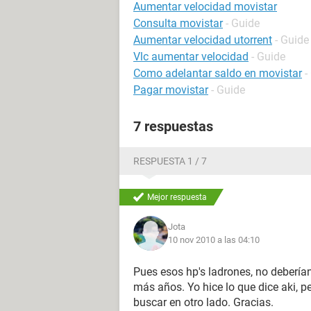
Aumentar velocidad movistar
Consulta movistar
- Guide
Aumentar velocidad utorrent
- Guide
Vlc aumentar velocidad
- Guide
Como adelantar saldo en movistar
-
Pagar movistar
- Guide
7 respuestas
RESPUESTA 1 / 7
Mejor respuesta
Jota
10 nov 2010 a las 04:10
Pues esos hp's ladrones, no debería
más años. Yo hice lo que dice aki, 
buscar en otro lado. Gracias.