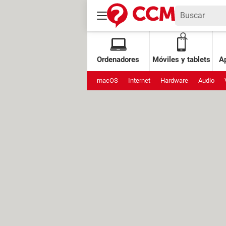
Ordenadores
Móviles y tablets
Ap
macOS
Internet
Hardware
Audio