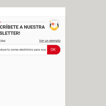
SCRÍBETE A NUESTRA
SLETTER!
cias
Ver un ejemplo