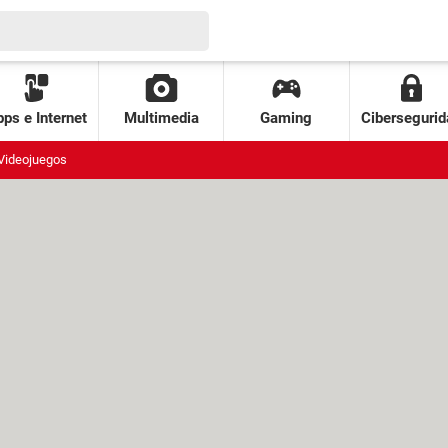
ps e Internet
Multimedia
Gaming
Cibersegurid
Videojuegos