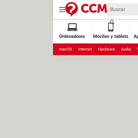
Ordenadores
Móviles y tablets
Ap
macOS
Internet
Hardware
Audio