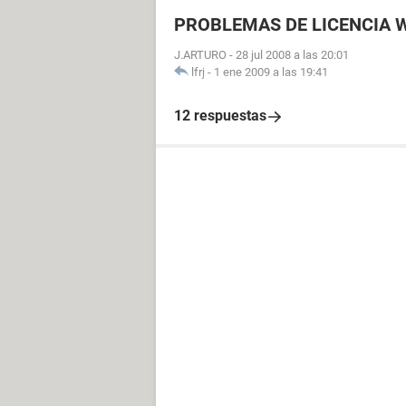
PROBLEMAS DE LICENCIA 
J.ARTURO
-
28 jul 2008 a las 20:01
lfrj
-
1 ene 2009 a las 19:41
12 respuestas