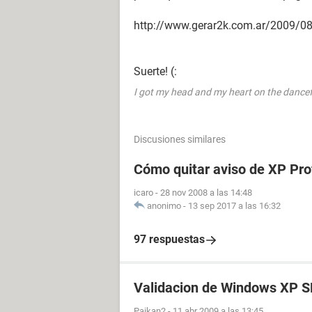
http://www.gerar2k.com.ar/2009/08/0
Suerte! (:
I got my head and my heart on the dancef
Discusiones similares
Cómo quitar aviso de XP Prof
icaro
-
28 nov 2008 a las 14:48
anonimo
-
13 sep 2017 a las 16:32
97 respuestas
Validacion de Windows XP 
Paikan2
-
11 abr 2009 a las 13:45