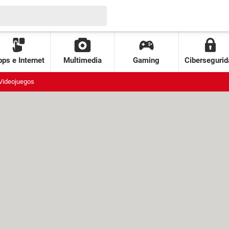
ps e Internet
Multimedia
Gaming
Cibersegurid
Videojuegos