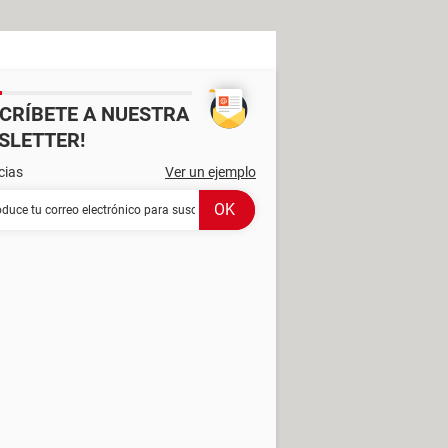
SCRÍBETE A NUESTRA
SLETTER!
cias
Ver un ejemplo