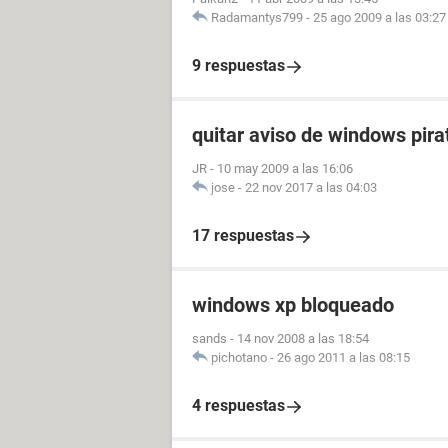
Radamantys799
-
25 ago 2009 a las 03:27
9 respuestas
quitar aviso de windows pira
JR
-
10 may 2009 a las 16:06
jose
-
22 nov 2017 a las 04:03
17 respuestas
windows xp bloqueado
sands
-
14 nov 2008 a las 18:54
pichotano
-
26 ago 2011 a las 08:15
4 respuestas