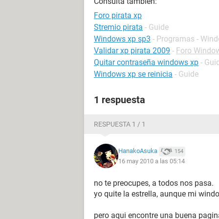
Consulta también:
Foro pirata xp
Stremio pirata
- Guide
Windows xp sp3
- Programas - Win
Validar xp pirata 2009
-
Foro Windo
Quitar contraseña windows xp
- Gui
Windows xp se reinicia
- Guide
1 respuesta
RESPUESTA 1 / 1
HanakoAsuka
154
16 may 2010 a las 05:14
no te preocupes, a todos nos pasa.
yo quite la estrella, aunque mi wind
pero aqui encontre una buena pagin