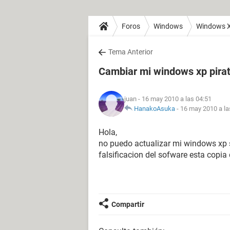
Foros
Windows
Windows 
Tema Anterior
Cambiar mi windows xp pirata
juan
- 16 may 2010 a las 04:51
HanakoAsuka
-
16 may 2010 a la
Hola,
no puedo actualizar mi windows xp sa
falsificacion del sofware esta copi
Compartir