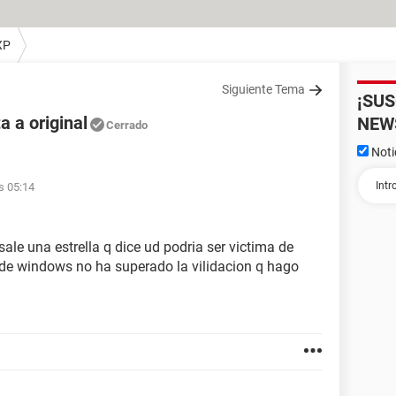
XP
Siguiente Tema
¡SU
 a original
NEW
Cerrado
Noti
s 05:14
le una estrella q dice ud podria ser victima de
a de windows no ha superado la vilidacion q hago