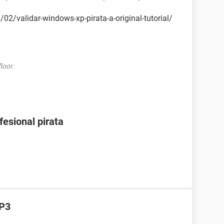
2/validar-windows-xp-pirata-a-original-tutorial/
loor.
esional pirata
SP3