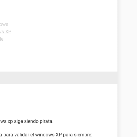
dows
ws XP
de
ows xp sige siendo pirata.
a para validar el windows XP para siempre: