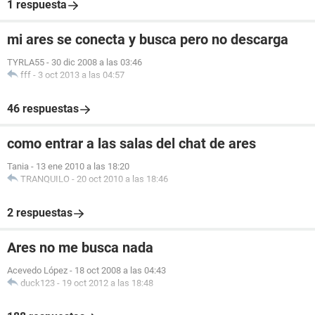
1 respuesta
mi ares se conecta y busca pero no descarga
TYRLA55
-
30 dic 2008 a las 03:46
fff
-
3 oct 2013 a las 04:57
46 respuestas
como entrar a las salas del chat de ares
Tania
-
13 ene 2010 a las 18:20
TRANQUILO
-
20 oct 2010 a las 18:46
2 respuestas
Ares no me busca nada
Acevedo López
-
18 oct 2008 a las 04:43
duck123
-
19 oct 2012 a las 18:48