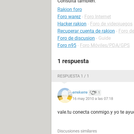
Consulta también:
Rakion foro
Foro warez
-
Foro Internet
Hacker rakion
-
Foro de videojuegos
Recuperar cuenta de rakion
-
Foro d
Foro de discusion
- Guide
Foro n95
-
Foro Móviles/PDA/GPS
1 respuesta
RESPUESTA 1 / 1
errekerre
1
16 may 2010 a las 07:18
vale.tu conecta conmigo.y yo te ayu
Discusiones similares