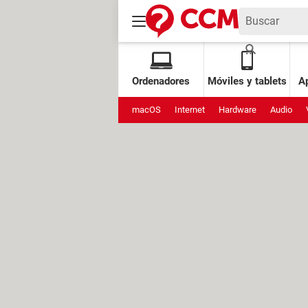
Ordenadores
Móviles y tablets
Ap
macOS
Internet
Hardware
Audio