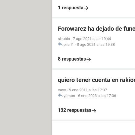
1 respuesta
Forowarez ha dejado de func
sfrubio
-
7 ago 2021 a las 19:44
pilarl1
-
8 ago 2021 a las 19:38
8 respuestas
quiero tener cuenta en rakio
cayo
-
9 ene 2011 a las 17:07
yerson
-
6 ene 2023 a las 17:06
132 respuestas