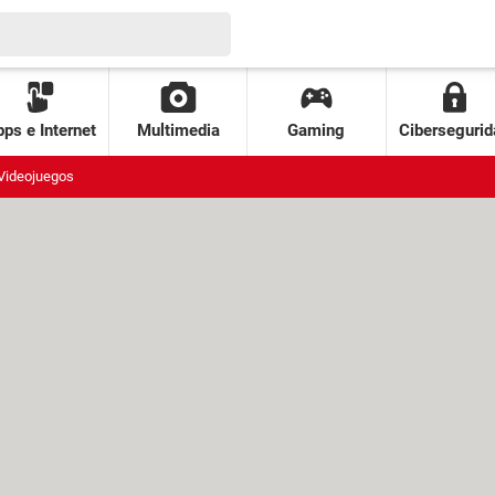
ps e Internet
Multimedia
Gaming
Cibersegurid
Videojuegos