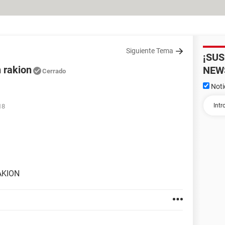
Siguiente Tema
¡SU
 rakion
NEW
Cerrado
Noti
18
AKION