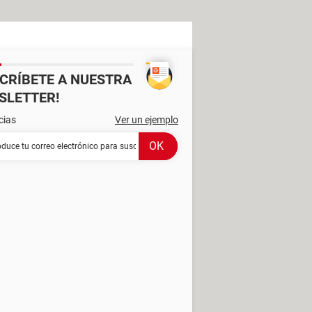
SCRÍBETE A NUESTRA
SLETTER!
cias
Ver un ejemplo