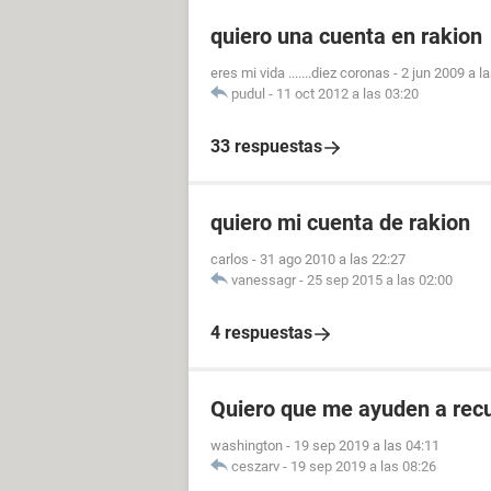
quiero una cuenta en rakion
eres mi vida .......diez coronas
-
2 jun 2009 a l
pudul
-
11 oct 2012 a las 03:20
33 respuestas
quiero mi cuenta de rakion
carlos
-
31 ago 2010 a las 22:27
vanessagr
-
25 sep 2015 a las 02:00
4 respuestas
Quiero que me ayuden a rec
washington
-
19 sep 2019 a las 04:11
ceszarv
-
19 sep 2019 a las 08:26