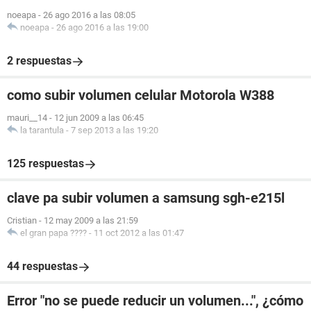
noeapa
-
26 ago 2016 a las 08:05
noeapa
-
26 ago 2016 a las 19:00
2 respuestas
como subir volumen celular Motorola W388
mauri__14
-
12 jun 2009 a las 06:45
la tarantula
-
7 sep 2013 a las 19:20
125 respuestas
clave pa subir volumen a samsung sgh-e215l
Cristian
-
12 may 2009 a las 21:59
el gran papa ????
-
11 oct 2012 a las 01:47
44 respuestas
Error "no se puede reducir un volumen...", ¿cómo