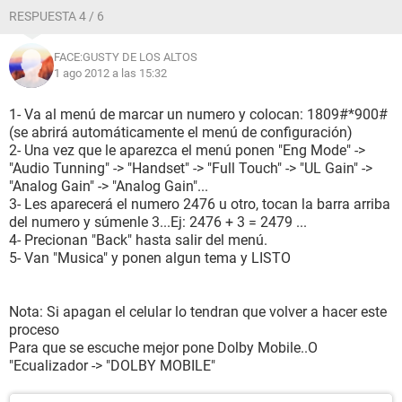
RESPUESTA 4 / 6
FACE:GUSTY DE LOS ALTOS
1 ago 2012 a las 15:32
1- Va al menú de marcar un numero y colocan: 1809#*900#
(se abrirá automáticamente el menú de configuración)
2- Una vez que le aparezca el menú ponen "Eng Mode" ->
"Audio Tunning" -> "Handset" -> "Full Touch" -> "UL Gain" ->
"Analog Gain" -> "Analog Gain"...
3- Les aparecerá el numero 2476 u otro, tocan la barra arriba
del numero y súmenle 3...Ej: 2476 + 3 = 2479 ...
4- Precionan "Back" hasta salir del menú.
5- Van "Musica" y ponen algun tema y LISTO
Nota: Si apagan el celular lo tendran que volver a hacer este
proceso
Para que se escuche mejor pone Dolby Mobile..O
"Ecualizador -> "DOLBY MOBILE"