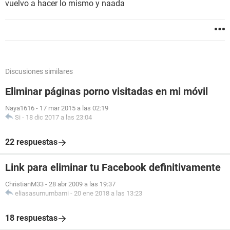
vuelvo a hacer lo mismo y naada
Discusiones similares
Eliminar páginas porno visitadas en mi móvil
Naya1616
-
17 mar 2015 a las 02:19
Si
-
18 dic 2017 a las 23:04
22 respuestas
Link para eliminar tu Facebook definitivamente
ChristianM33
-
28 abr 2009 a las 19:37
eliasasumumbami
-
20 ene 2018 a las 13:23
18 respuestas